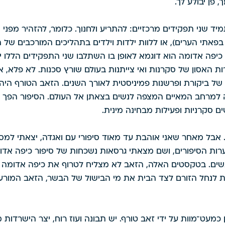
פן יבולע לך. 
מיד שני תפקידים מרכזיים: להתריע ולחנוך. כלומר, להזהיר מפני 
בפאתי הערים), או ללוות ילדות וילדים בתהליכים המורכבים של 
כיפה אדומה הוא דוגמא לאופן בו השתלבו שני התפקידים הללו יח
ת האסון של סקרנות ואי צייתנות בעולם שורץ סכנות. לא פלא, אם
ל ביקורת ופרשנות פמיניסטית לאורך השנים. הזאב הטורף היה 
 למרחב המאיים המצפה לנשים בצאתן אל העולם. הסיפור הפך ל
 סקרניות ופעילות מבחינה מינית. 
. אבל מאחר שאני אוהבת עד מאוד סיפורי עם ואגדה, יצאתי למס
רות הסיפורים, ושם מצאתי גרסאות נשכחות של סיפור כיפה אדו
נשים. בטקסטים האלה, הזאב לא מצליח לטרוף את כיפה אדומה ו
ות לנחל הזורם לצד הבית את מי הבישול של הבשר, הזאב המורע
ין כמעט־מוות על ידי זאב טורף. יש תבונה ועוז רוח, יצר הישרדות 