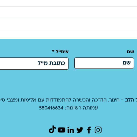
סיפור הגבורה של עמית סוסנה
שם
אימייל
רימון 
סטייל
 הלב -
חינוך, הדרכה והכשרה להתמודדות עם אלימות ומצבי סיכו
עמותה רשומה: 580416634