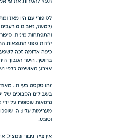
תעזי להמרות את פי אמך, 
לסיפורי עם היו מאז ומת
(למשל, זאבים מורעבים 
והתפתחות מינית. סיפור 
ילדות מפני התוצאות הרו
כיפה אדומה זכה לשפע ש
בחושך. היער הסבוך היה
אצבע מאשימה כלפי נשים
זהו טקסט בעייתי. מאוד
בשבילים הסבוכים של יע
גרסאות שסופרו על ידי 
מערימות עליו; הן שופכ
וטובע. 
אין צייד גיבור שמציל. א