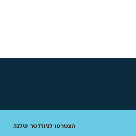
6.3
במקרה של היעדרות
הבקשה.
6.4
עם חזרתה של המתאמנ
אנו ק
!הצטרפו לניוזלטר שלנו