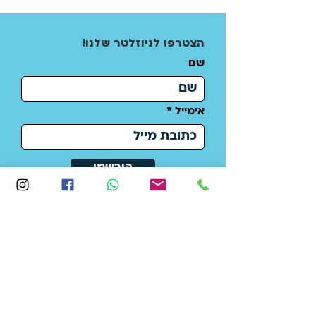
!הצטרפו לניוזלטר שלנו
שם
אימייל
הירשמו
אל הלב -
חינוך, הדרכה והכשרה
להתמודדות עם אלימות ומצבי סיכון
עמותה רשומה:
580416634