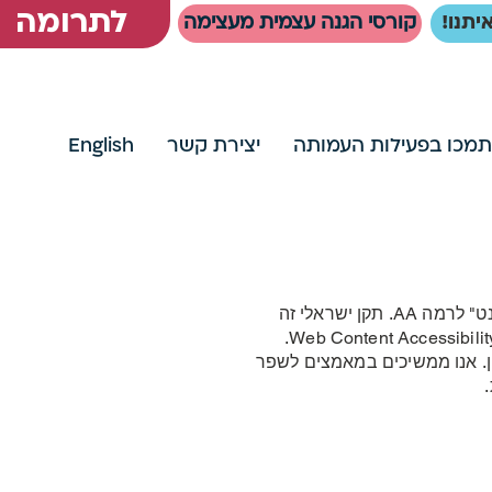
לתרומה
יתנו!
קורסי הגנה עצמית מעצימה
תמכו בפעילות העמותה
יצירת קשר
English
אל הלב פועלת בהתאם להנחיות הנגישות בתקן הישראלי 5568 - " קווים מנחים לנגישות תכנים באינטרנט" לרמה AA. תקן ישראלי זה
ין. אנו ממשיכים במאמצים לשפר