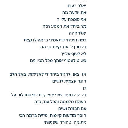
יאלה רעות 
את יודעת מה 
אני סומכת עלייך 
נלך ביחד את המסע הזה 
יאלהההה 
כמה חיכיתי שתאמיני בי אפילו קצת 
זה נותן לי עוד קצת גובהה 
לא לעוף עלייך 
פשוט לעטוף אותך מכל הכיוונים 
אז יצאנו להגיד ביחד די לאלימות  באל הלב 
הגנה עצמית לנשים 
כן 
זה היה מענין שתי צוציקיות שמסתכלות על 
העולם מלמטה והכל ענק כזה 
עם חבורת נשים 
חוסר מודעות קיומית ופיזית ברמה הכי 
מתוקה וטהורה שפגשתי 