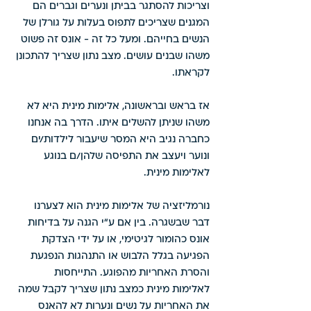
וצריכות להסתגר בביתן ונערים וגברים הם 
המגנים שצריכים לתפוס בעלות על גורלן של 
הנשים בחייהם. ומעל כל זה - אונס זה פשוט 
משהו שבנים עושים. מצב נתון שצריך להתכונן 
לקראתו. 
אז בראש ובראשונה, אלימות מינית היא לא 
משהו שניתן להשלים איתו. הדרך בה אנחנו 
כחברה נגיב היא המסר שיעבור לילדות/ים 
ונוער ויעצב את התפיסה שלהן/ם בנוגע 
לאלימות מינית.
נורמליזציה של אלימות מינית הוא לצערנו 
דבר שבשגרה. בין אם ע“י הגנה על בדיחות 
אונס כהומור לגיטימי, או על ידי הצדקת 
הפגיעה בגלל הלבוש או התנהגות הנפגעת 
והסרת האחריות מהפוגע. התייחסות 
לאלימות מינית כמצב נתון שצריך לקבל שמה 
את האחריות על נשים ונערות לא להאנס 